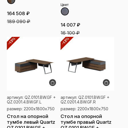
Цвет
164 508 ₽
189 090 ₽
14 007 ₽
16 100 ₽
-13%
-13%
артикул: QZ.0101.BW.GF +
артикул: QZ.0101.BW.GF +
QZ.0201.4.BW.GF.L
QZ.0201.4.BW.GF.R
размер: 2200х1800х750
размер: 2200х1800х750
Стол на опорной
Стол на опорной
тумбе левый Quartz
тумбе правый Quartz
QZ.0101.BW.GF +
QZ.0101.BW.GF +