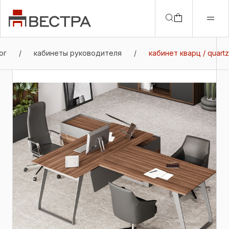
ог
/
кабинеты руководителя
/
кабинет кварц / quartz