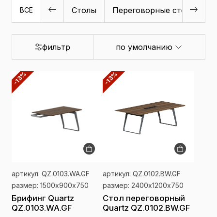
Столы
Переговорные столы
Б
ВСЕ
фильтр
по умолчанию
-13%
-13%
артикул: QZ.0103.WA.GF
артикул: QZ.0102.BW.GF
размер: 1500х900х750
размер: 2400х1200х750
Брифинг Quartz
Стол переговорный
QZ.0103.WA.GF
Quartz QZ.0102.BW.GF