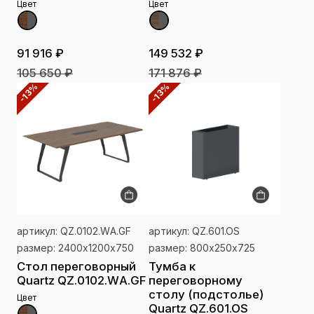
Цвет
Цвет
91 916 ₽
149 532 ₽
105 650 ₽
171 876 ₽
-13%
-13%
артикул: QZ.0102.WА.GF
артикул: QZ.601.OS
размер: 2400х1200х750
размер: 800х250х725
Стол переговорный
Тумба к
Quartz QZ.0102.WА.GF
переговорному
столу (подстолье)
Цвет
Quartz QZ.601.OS