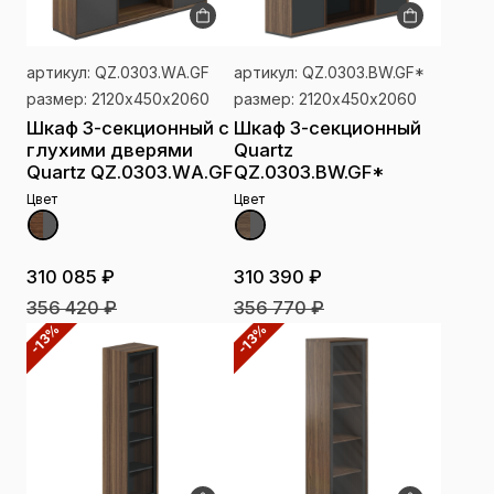
артикул: QZ.0303.WА.GF
артикул: QZ.0303.BW.GF*
размер: 2120х450х2060
размер: 2120х450х2060
Шкаф 3-секционный с
Шкаф 3-секционный
глухими дверями
Quartz
Quartz QZ.0303.WА.GF
QZ.0303.BW.GF*
Цвет
Цвет
310 085 ₽
310 390 ₽
356 420 ₽
356 770 ₽
-13%
-13%