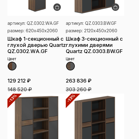
артикул: QZ.0302.WА.GF
артикул: QZ.0303.BW.GF
размер: 620х450х2060
размер: 2120х450х2060
Шкаф 1-секционный с
Шкаф 3-секционный с
глухой дверью Quartz
глухими дверями
QZ.0302.WА.GF
Quartz QZ.0303.BW.GF
Цвет
Цвет
129 212 ₽
263 836 ₽
148 520 ₽
303 260 ₽
-13%
-13%