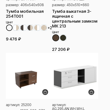
размер: 406х540x608
размер: 450x510x660
Тумба мобильная
Тумба выкатная 3-
254T001
ящичная с
центральным замком
Цвет
МК 213
+2
Цвет
9 476 ₽
27 206 ₽
артикул: 25200
артикул:
AG.295.AN.WH.WH.L