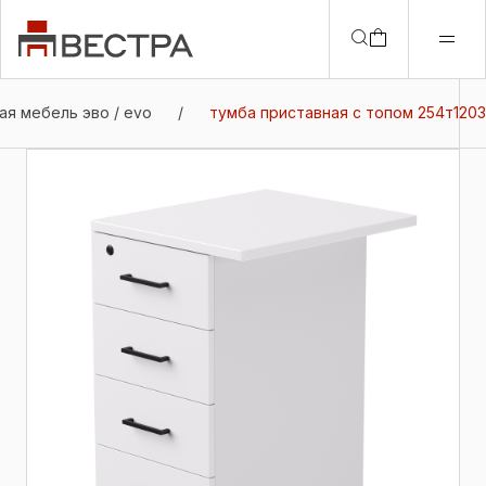
ая мебель эво / evo
/
тумба приставная с топом 254т1203