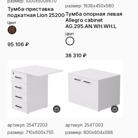
размер: 1000х500х670
размер: 1638х450х580
Тумба-приставка
Тумба опорная левая
подкатная Lion 25200
Allegro cabinet
Цвет
AG.295.AN.WH.WH.L
Цвет
95 106 ₽
38 310 ₽
артикул: 254Т2203
артикул: 254Т003
размер: 710х600x755
размер: 800х604x588