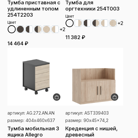
Тумба приставная с
Тумба для
удлиненным топом
оргтехники 254Т003
254Т2203
Цвет
Цвет
+2
+2
11 382 ₽
14 464 ₽
артикул: AG.272.AN.AN
артикул: AST339403
размер: 404х460х637
размер: 90x45x74,2
Тумба мобильная 3
Креденция с нишей,
ящика Allegro
древесный