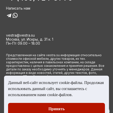
Написать нам
vestra@vestra.su
Москва, ул. Искры, д. 31 к. 1
Пн-Пт 09.00 – 18.00
Представленная на сайте vestra.su информация относительно
стоимости офисной мебели, других товаров, их тех.
характеристик, наличия в павильонах компании, на складе
предоставлена с целью ознакомления и принятия решения. Все
детали по заказу необходимо уточнять у менеджеров. Данная
информация в виде новостей, статей, других текстов, фото,
картинок и 3D изображений ни при каких условиях не является
публичной офертой и определяется исключительно основными
Данный веб-сайт использует cookie-файлы. Продолжая
положениями ст. 437(2) Гражданского кодекса РФ.
использовать данный сайт, вы соглашаетесь с
© 2023 Группа компаний ВЕСТРА. Все права сайта защищены
использованием нами cookie-файлов.
Принять