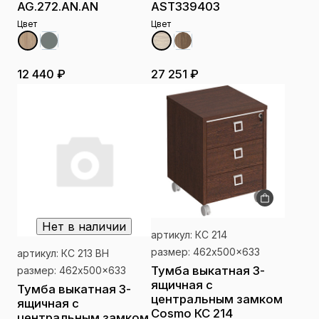
AG.272.AN.AN
AST339403
Цвет
Цвет
12 440 ₽
27 251 ₽
Нет в наличии
артикул: КС 214
размер: 462x500x633
артикул: КС 213 ВН
Тумба выкатная 3-
размер: 462x500x633
ящичная с
Тумба выкатная 3-
центральным замком
ящичная с
Cosmo КС 214
центральным замком