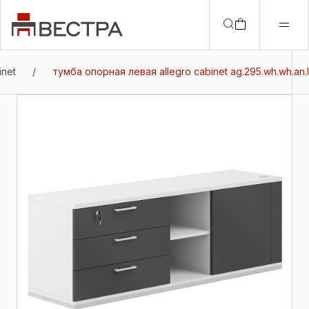
inet
/
тумба опорная левая allegro cabinet ag.295.wh.wh.an.l