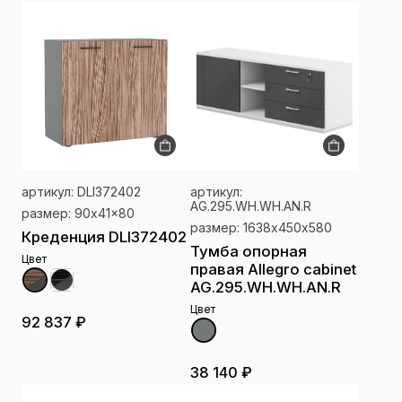
артикул: DLI372402
артикул:
AG.295.WH.WH.AN.R
размер: 90x41x80
размер: 1638х450х580
Креденция DLI372402
Тумба опорная
Цвет
правая Allegro cabinet
AG.295.WH.WH.AN.R
Цвет
92 837 ₽
38 140 ₽