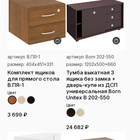
артикул: В.ПЯ-1
артикул: Born 202-550
размер: 404x451x331
размер: 1202x500x660
Комплект ящиков
Тумба выкатная 3
для прямого стола
ящика без замка +
В.ПЯ-1
дверь-купе из ДСП
универсальная Born
Цвет
Unitex В 202-550
Цвет
3 699 ₽
24 682 ₽