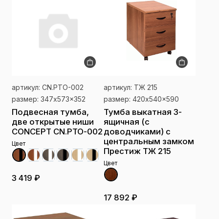
артикул: CN.PTO-002
артикул: ТЖ 215
размер: 347x573x352
размер: 420x540x590
Подвесная тумба,
Тумба выкатная 3-
две открытые ниши
ящичная (c
CONCEPT CN.PTO-002
доводчиками) с
центральным замком
Цвет
Престиж ТЖ 215
Цвет
3 419 ₽
17 892 ₽