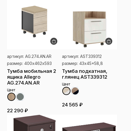
артикул: AG.274.AN.AR
артикул: AST339312
размер: 400х462х593
размер: 43x45x58,8
Тумба мобильная 2
Тумба подкатная,
ящика Allegro
глянец AST339312
AG.274.AN.AR
Цвет
Цвет
24 565 ₽
22 290 ₽