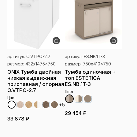
артикул: O.VTPO-2.7
артикул: ES.NB.1T-3
размер: 432x1475x750
размер: 750x410x750
ONIX Тумба двойная
Тумба одиночная +
низкая выдвижная
топ ESTETICA
приставная / опорная
ES.NB.1T-3
O.VTPO-2.7
Цвет
Цвет
+5
29 454 ₽
33 878 ₽