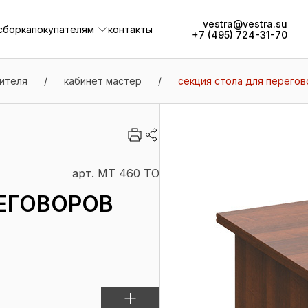
vestra@vestra.su
сборка
покупателям
контакты
+7 (495) 724-31-70
сборка
покупателям
контакты
ителя
/
кабинет мастер
/
секция стола для перегов
арт. МТ 460 ТО
ЕГОВОРОВ