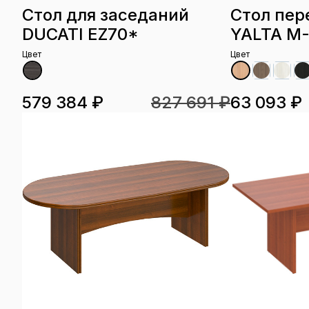
Стол для заседаний
Стол пер
DUCATI EZ70*
YALTA M-
Цвет
Цвет
579 384 ₽
827 691 ₽
63 093 ₽