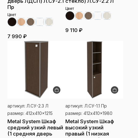
дверь ЛДСП) Л.СУ-2.1
стекло) Л.СУ-2.2 Л
Пр
Цвет
Цвет
9 110 ₽
7 990 ₽
артикул: Л.СУ-2.3 Л
артикул: Л.СУ-1.1 Пр
размер: 412x410x1215
размер: 412x410x1980
Metal System Шкаф
Metal System Шкаф
средний узкий левый
высокий узкий
(1 средняя дверь
правый (1 низкая