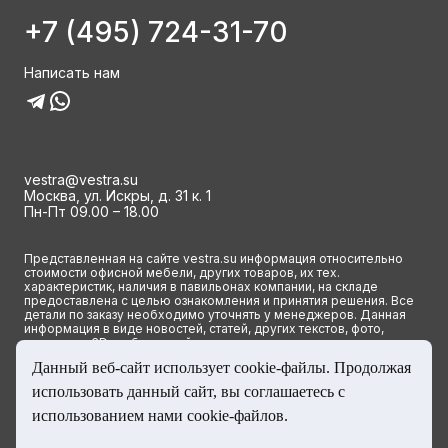
+7 (495) 724-31-70
Написать нам
vestra@vestra.su
Москва, ул. Искры, д. 31 к. 1
Пн-Пт 09.00 – 18.00
Представленная на сайте vestra.su информация относительно
стоимости офисной мебели, других товаров, их тех.
характеристик, наличия в павильонах компании, на складе
предоставлена с целью ознакомления и принятия решения. Все
детали по заказу необходимо уточнять у менеджеров. Данная
информация в виде новостей, статей, других текстов, фото,
картинок и 3D изображений ни при каких условиях не является
публичной офертой и определяется исключительно основными
Данный веб-сайт использует cookie-файлы. Продолжая
положениями ст. 437(2) Гражданского кодекса РФ.
использовать данный сайт, вы соглашаетесь с
© 2023 Группа компаний ВЕСТРА. Все права сайта защищены
использованием нами cookie-файлов.