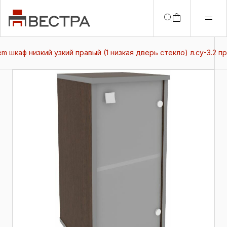
tem шкаф низкий узкий правый (1 низкая дверь стекло) л.су-3.2 пр