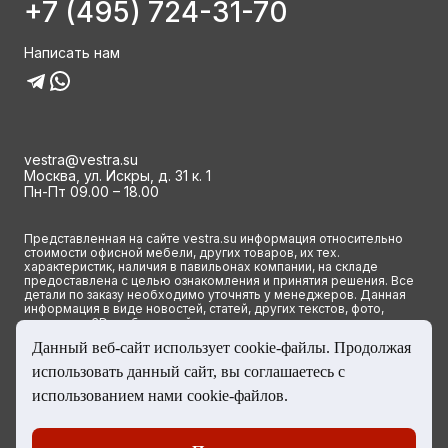
+7 (495) 724-31-70
Написать нам
vestra@vestra.su
Москва, ул. Искры, д. 31 к. 1
Пн-Пт 09.00 – 18.00
Представленная на сайте vestra.su информация относительно
стоимости офисной мебели, других товаров, их тех.
характеристик, наличия в павильонах компании, на складе
предоставлена с целью ознакомления и принятия решения. Все
детали по заказу необходимо уточнять у менеджеров. Данная
информация в виде новостей, статей, других текстов, фото,
картинок и 3D изображений ни при каких условиях не является
публичной офертой и определяется исключительно основными
Данный веб-сайт использует cookie-файлы. Продолжая
положениями ст. 437(2) Гражданского кодекса РФ.
использовать данный сайт, вы соглашаетесь с
© 2023 Группа компаний ВЕСТРА. Все права сайта защищены
использованием нами cookie-файлов.