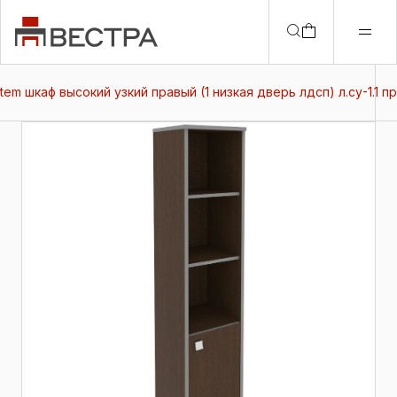
stem шкаф высокий узкий правый (1 низкая дверь лдсп) л.су-1.1 пр