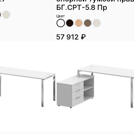
БГ.СРТ-5.8 Пр
Цвет
57 912 ₽