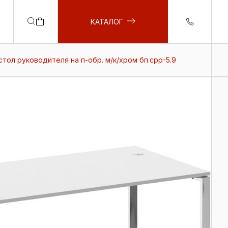
КАТАЛОГ
стол руководителя на п-обр. м/к/хром бп.срр-5.9