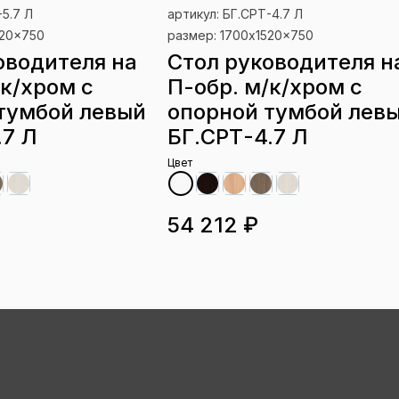
-5.7 Л
артикул: БГ.СРТ-4.7 Л
520x750
размер: 1700x1520x750
оводителя на
Стол руководителя н
/к/хром с
П-обр. м/к/хром с
тумбой левый
опорной тумбой лев
.7 Л
БГ.СРТ-4.7 Л
Цвет
54 212 ₽