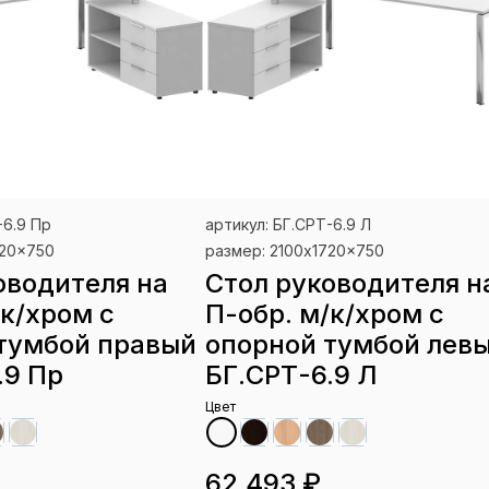
-6.9 Пр
артикул: БГ.СРТ-6.9 Л
720x750
размер: 2100x1720x750
оводителя на
Стол руководителя н
/к/хром с
П-обр. м/к/хром с
тумбой правый
опорной тумбой лев
.9 Пр
БГ.СРТ-6.9 Л
Цвет
62 493 ₽