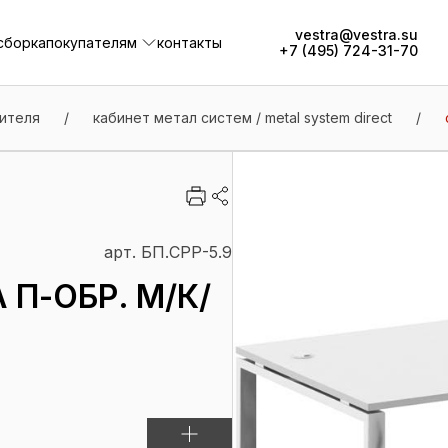
vestra@vestra.su
сборка
покупателям
контакты
+7 (495) 724-31-70
сборка
покупателям
контакты
ителя
/
кабинет метал систем / metal system direct
/
арт. БП.СРР-5.9
П-ОБР. М/К/