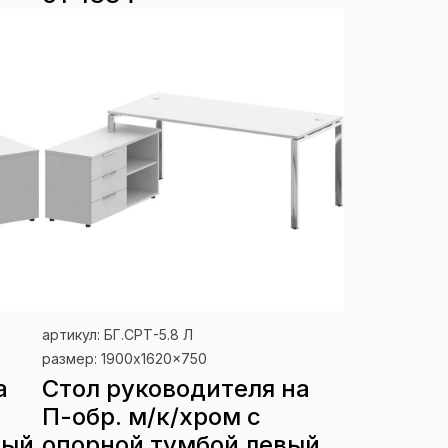
артикул: БГ.СРТ-5.8 Л
размер: 1900x1620x750
а
Стол руководителя на
П-обр. м/к/хром с
вый
опорной тумбой левый