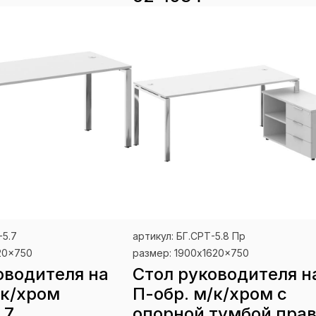
-5.7
артикул: БГ.СРТ-5.8 Пр
20x750
размер: 1900x1620x750
оводителя на
Стол руководителя н
/к/хром
П-обр. м/к/хром с
.7
опорной тумбой пра