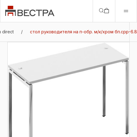
 direct
/
стол руководителя на п-обр. м/к/хром бп.срр-6.8