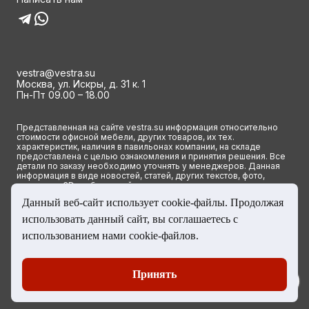
vestra@vestra.su
Москва, ул. Искры, д. 31 к. 1
Пн-Пт 09.00 – 18.00
Представленная на сайте vestra.su информация относительно
стоимости офисной мебели, других товаров, их тех.
характеристик, наличия в павильонах компании, на складе
предоставлена с целью ознакомления и принятия решения. Все
детали по заказу необходимо уточнять у менеджеров. Данная
информация в виде новостей, статей, других текстов, фото,
картинок и 3D изображений ни при каких условиях не является
публичной офертой и определяется исключительно основными
Данный веб-сайт использует cookie-файлы. Продолжая
положениями ст. 437(2) Гражданского кодекса РФ.
использовать данный сайт, вы соглашаетесь с
© 2023 Группа компаний ВЕСТРА. Все права сайта защищены
использованием нами cookie-файлов.
Принять