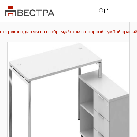
тол руководителя на п-обр. м/к/хром с опорной тумбой правый 