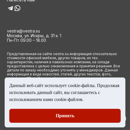
vestra@vestra.su
Москва, ул. Искры, д. 31 к. 1
Пн-Пт 09.00 – 18.00
Представленная на сайте vestra.su информация относительно
стоимости офисной мебели, других товаров, их тех.
характеристик, наличия в павильонах компании, на складе
предоставлена с целью ознакомления и принятия решения. Все
детали по заказу необходимо уточнять у менеджеров. Данная
информация в виде новостей, статей, других текстов, фото,
картинок и 3D изображений ни при каких условиях не является
публичной офертой и определяется исключительно основными
Данный веб-сайт использует cookie-файлы. Продолжая
положениями ст. 437(2) Гражданского кодекса РФ.
использовать данный сайт, вы соглашаетесь с
© 2023 Группа компаний ВЕСТРА. Все права сайта защищены
использованием нами cookie-файлов.
Принять