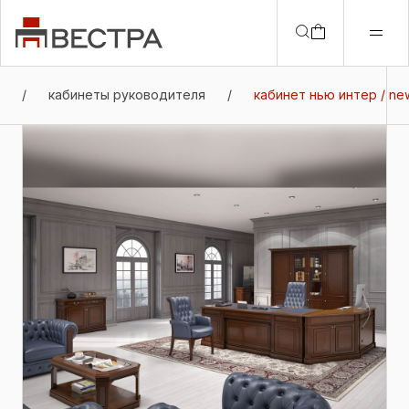
/
кабинеты руководителя
/
кабинет нью интер / new