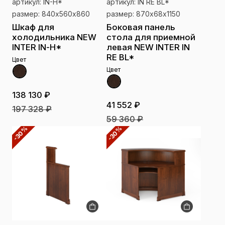
артикул: IN-H*
артикул: IN RE BL*
размер: 840х560х860
размер: 870х68х1150
Шкаф для
Боковая панель
холодильника NEW
стола для приемной
INTER IN-H*
левая NEW INTER IN
RE BL*
Цвет
Цвет
138 130 ₽
41 552 ₽
197 328 ₽
59 360 ₽
-30%
-30%