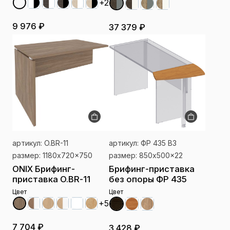
+2
9 976 ₽
37 379 ₽
артикул: O.BR-11
артикул: ФР 435 ВЗ
размер: 1180x720x750
размер: 850x500x22
ONIX Брифинг-
Брифинг-приставка
приставка O.BR-11
без опоры ФР 435
Цвет
Цвет
+5
7 704 ₽
3 428 ₽