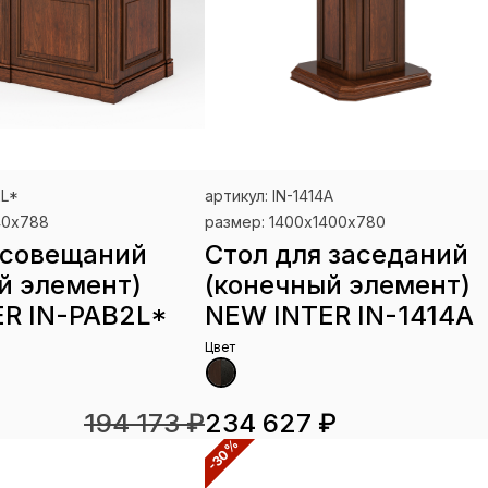
2L*
артикул: IN-1414A
40х788
размер: 1400х1400х780
 совещаний
Стол для заседаний
й элемент)
(конечный элемент)
R IN-PAB2L*
NEW INTER IN-1414A
Цвет
194 173 ₽
234 627 ₽
-30%