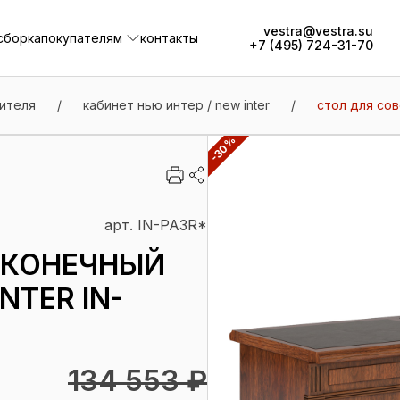
vestra@vestra.su
сборка
покупателям
контакты
+7 (495) 724-31-70
сборка
покупателям
контакты
ителя
/
кабинет нью интер / new inter
/
стол для сов
-30%
арт. IN-PA3R*
(КОНЕЧНЫЙ
NTER IN-
134 553 ₽