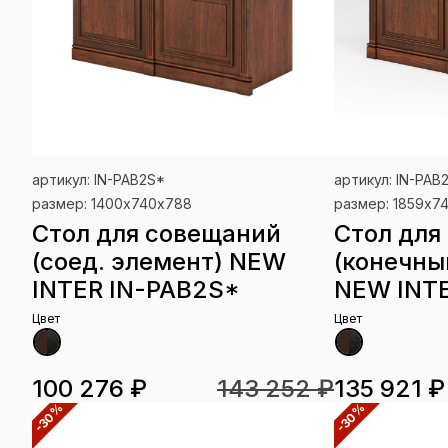
артикул: IN-PAB2S*
артикул: IN-PAB
размер: 1400х740х788
размер: 1859х7
Стол для совещаний
Стол для
(соед. элемент) NEW
(конечны
INTER IN-PAB2S*
NEW INTE
Цвет
Цвет
100 276 ₽
143 252 ₽
135 921 ₽
-30%
-30%