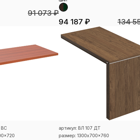
91 073 ₽
94 187 ₽
134 5
 ВС
артикул: ВЛ 107 ДТ
00x720
размер: 1300x700x760