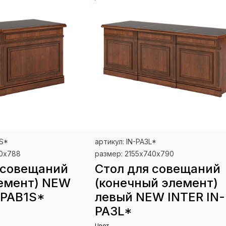
1S*
артикул: IN-PA3L*
40х788
размер: 2155х740х790
 совещаний
Стол для совещаний
лемент) NEW
(конечный элемент)
-PAB1S*
левый NEW INTER IN-
PA3L*
Цвет