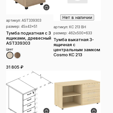
Нет в наличии
артикул: AST339303
размер: 45x43x51
артикул: КС 213 ВН
Тумба подкатная с 3
размер: 462x500x633
ящиками, древесный
Тумба выкатная 3-
AST339303
ящичная с
центральным замком
Цвет
Cosmo КС 213
31 805 ₽