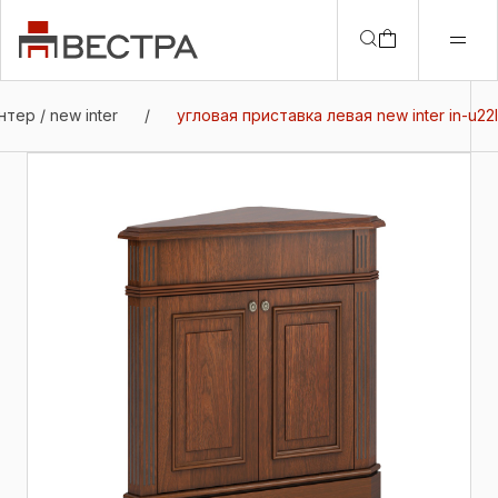
тер / new inter
/
угловая приставка левая new inter in-u22l