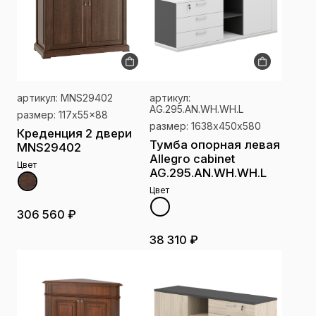
артикул: MNS29402
артикул:
AG.295.AN.WH.WH.L
размер: 117x55x88
размер: 1638х450х580
Креденция 2 двери
Тумба опорная левая
MNS29402
Allegro cabinet
Цвет
AG.295.AN.WH.WH.L
Цвет
306 560 ₽
38 310 ₽