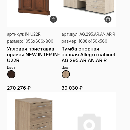
артикул: IN-U22R
артикул: AG.295.AR.AN.AR.R
размер: 1056х606х800
размер: 1638х450х580
Угловая приставка
Тумба опорная
правая NEW INTER IN-
правая Allegro cabinet
U22R
AG.295.AR.AN.AR.R
Цвет
Цвет
270 276 ₽
39 030 ₽