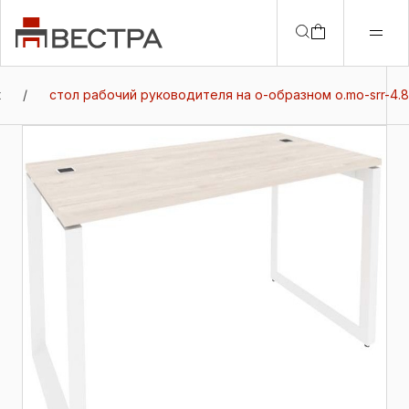
t
/
стол рабочий руководителя на о-образном o.mo-srr-4.8