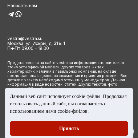
Написать нам
vestra@vestra.su
Москва, ул. Искры, д. 31 к. 1
Пн-Пт 09.00 – 18.00
Представленная на сайте vestra.su информация относительно
стоимости офисной мебели, других товаров, их тех.
характеристик, наличия в павильонах компании, на складе
предоставлена с целью ознакомления и принятия решения. Все
детали по заказу необходимо уточнять у менеджеров. Данная
информация в виде новостей, статей, других текстов, фото,
картинок и 3D изображений ни при каких условиях не является
публичной офертой и определяется исключительно основными
Данный веб-сайт использует cookie-файлы. Продолжая
положениями ст. 437(2) Гражданского кодекса РФ.
использовать данный сайт, вы соглашаетесь с
© 2023 Группа компаний ВЕСТРА. Все права сайта защищены
использованием нами cookie-файлов.
Принять