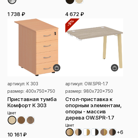
1 738 ₽
4 672 ₽
-5%
артикул: К 303
артикул: OW.SPR-1.7
размер: 400x750x750
размер: 980x720x750
Приставная тумба
Стол-приставка к
Комфорт К 303
опорным элементам,
опоры - массив
Цвет
дерева OW.SPR-1.7
Цвет
+6
10 161 ₽