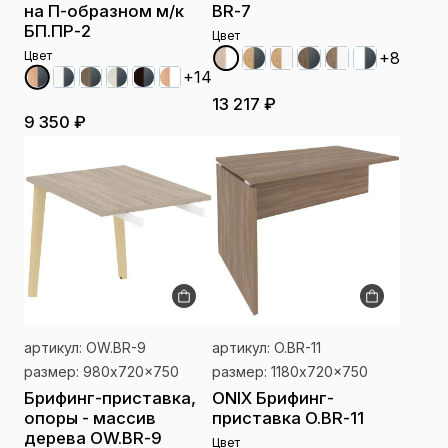
на П-образном м/к
BR-7
БП.ПР-2
Цвет
+8
Цвет
+14
13 217 ₽
9 350 ₽
артикул: OW.BR-9
артикул: O.BR-11
размер: 980x720x750
размер: 1180x720x750
Брифинг-приставка,
ONIX Брифинг-
опоры - массив
приставка O.BR-11
дерева OW.BR-9
Цвет