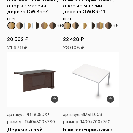
опоры - массив
опоры - массив
дерева OW.BR-7
дерева OW.BR-11
Цвет
Цвет
+6
+6
20 592 ₽
22 428 ₽
21 676 ₽
23 608 ₽
артикул: PRT805DX*
артикул: 6МБП.009
размер: 1740x800x780
размер: 1400х700х750
Двухместный
Брифинг-приставка