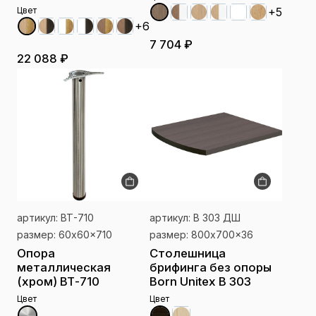
Цвет
+5
+6
7 704 ₽
22 088 ₽
артикул: ВТ-710
артикул: В 303 ДШ
размер: 60x60x710
размер: 800x700x36
Опора
Столешница
металлическая
брифинга без опоры
(хром) ВТ-710
Born Unitex В 303
Цвет
Цвет