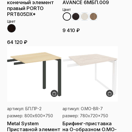
конечный элемент
AVANCE 6МБП.009
правый PORTO
Цвет
PRT805DX*
Цвет
9 410 ₽
64 120 ₽
артикул: БП.ПР-2
артикул: O.MO-BR-7
размер: 800x600x750
размер: 780x720x750
Metal System
Брифинг-приставка
Приставной элемент
на О-образном O.MO-