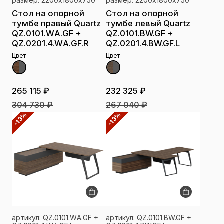
размер: 2200х1800х750
размер: 2200х1800х750
Стол на опорной
Стол на опорной
тумбе правый Quartz
тумбе левый Quartz
QZ.0101.WА.GF +
QZ.0101.BW.GF +
QZ.0201.4.WА.GF.R
QZ.0201.4.BW.GF.L
Цвет
Цвет
265 115 ₽
232 325 ₽
304 730 ₽
267 040 ₽
-13%
-13%
артикул: QZ.0101.WА.GF +
артикул: QZ.0101.BW.GF +