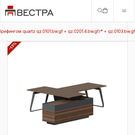
фингом quartz qz.0101.bw.gf + qz.0201.4.bw.gf.r* + qz.0103.bw.gf
-13%