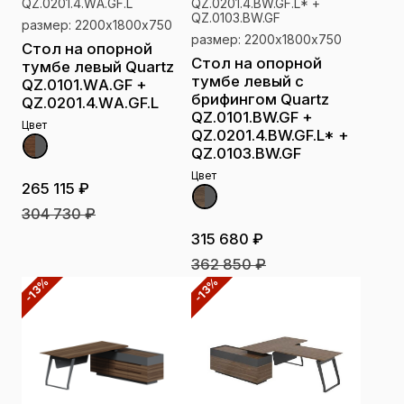
QZ.0201.4.WА.GF.L
QZ.0201.4.BW.GF.L* +
QZ.0103.BW.GF
размер: 2200х1800х750
размер: 2200х1800х750
Стол на опорной
Стол на опорной
тумбе левый Quartz
тумбе левый с
QZ.0101.WА.GF +
брифингом Quartz
QZ.0201.4.WА.GF.L
QZ.0101.BW.GF +
Цвет
QZ.0201.4.BW.GF.L* +
QZ.0103.BW.GF
Цвет
265 115 ₽
304 730 ₽
315 680 ₽
362 850 ₽
-13%
-13%