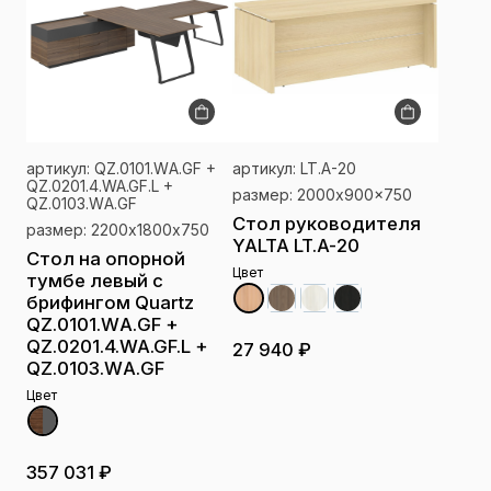
артикул: QZ.0101.WА.GF +
артикул: LT.A-20
QZ.0201.4.WA.GF.L +
размер: 2000x900x750
QZ.0103.WА.GF
Стол руководителя
размер: 2200х1800х750
YALTA LT.A-20
Стол на опорной
Цвет
тумбе левый с
брифингом Quartz
QZ.0101.WА.GF +
QZ.0201.4.WA.GF.L +
27 940 ₽
QZ.0103.WА.GF
Цвет
357 031 ₽