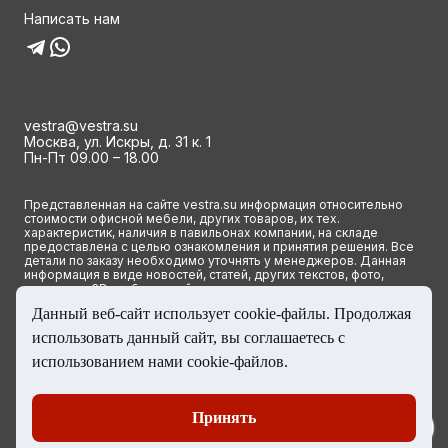
Написать нам
vestra@vestra.su
Москва, ул. Искры, д. 31 к. 1
Пн-Пт 09.00 – 18.00
Представленная на сайте vestra.su информация относительно
стоимости офисной мебели, других товаров, их тех.
характеристик, наличия в павильонах компании, на складе
предоставлена с целью ознакомления и принятия решения. Все
детали по заказу необходимо уточнять у менеджеров. Данная
информация в виде новостей, статей, других текстов, фото,
картинок и 3D изображений ни при каких условиях не является
публичной офертой и определяется исключительно основными
Данный веб-сайт использует cookie-файлы. Продолжая
положениями ст. 437(2) Гражданского кодекса РФ.
использовать данный сайт, вы соглашаетесь с
© 2023 Группа компаний ВЕСТРА. Все права сайта защищены
использованием нами cookie-файлов.
Принять