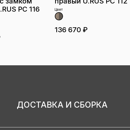
с замком
правый U.RUS РС 112
.RUS РС 116
Цвет
136 670 ₽
₽
ДОСТАВКА И СБОРКА