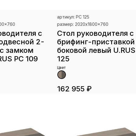
артикул: РС 125
900x760
размер: 2020x1800x760
оводителя с
Стол руководителя с
одвесной 2-
брифинг-приставкой
с замком
боковой левый U.RUS
RUS РС 109
125
Цвет
₽
162 955 ₽