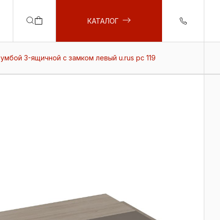
КАТАЛОГ
умбой 3-ящичной с замком левый u.rus рс 119