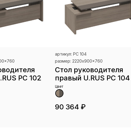
артикул: РС 104
900x760
размер: 2220x900x760
оводителя
Стол руководителя
.RUS РС 102
правый U.RUS РС 104
Цвет
90 364 ₽