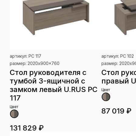
артикул: РС 117
артикул: РС 102
размер: 2020x900x760
размер: 2020x
Стол руководителя с
Стол рук
тумбой 3-ящичной с
правый U
замком левый U.RUS РС
Цвет
117
Цвет
87 019 ₽
131 829 ₽