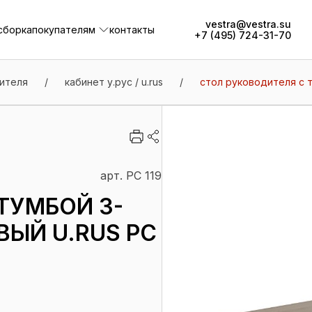
vestra@vestra.su
сборка
покупателям
контакты
+7 (495) 724-31-70
сборка
покупателям
контакты
ителя
/
кабинет у.рус / u.rus
/
стол руководителя с т
арт. РС 119
ТУМБОЙ 3-
ЫЙ U.RUS РС