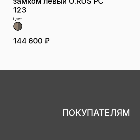
замком левый U.RUS РС
123
Цвет
144 600 ₽
ПОКУПАТЕЛЯМ