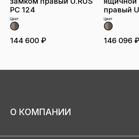
замком правый U.RUS
ящичной 
РС 124
правый U
Цвет
Цвет
144 600 ₽
146 096 
О КОМПАНИИ