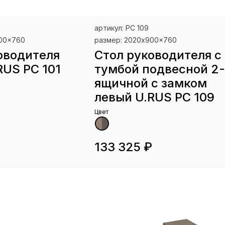
артикул: РС 109
900x760
размер: 2020x900x760
оводителя
Стол руководителя с
RUS РС 101
тумбой подвесной 2-
ящичной с замком
левый U.RUS РС 109
Цвет
133 325 ₽