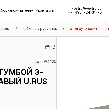
vestra@vestra.su
сборка
покупателям
контакты
+7 (495) 724-31-70
сборка
покупателям
контакты
ителя
/
кабинет у.рус / u.rus
/
стол руководителя с т
арт. РС 120
ТУМБОЙ 3-
АВЫЙ U.RUS