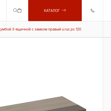
КАТАЛОГ
умбой 3-ящичной с замком правый u.rus рс 120