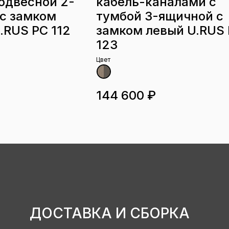
одвесной 2-
кабель-каналами с
с замком
тумбой 3-ящичной с
.RUS РС 112
замком левый U.RUS
123
Цвет
144 600 ₽
ДОСТАВКА И СБОРКА