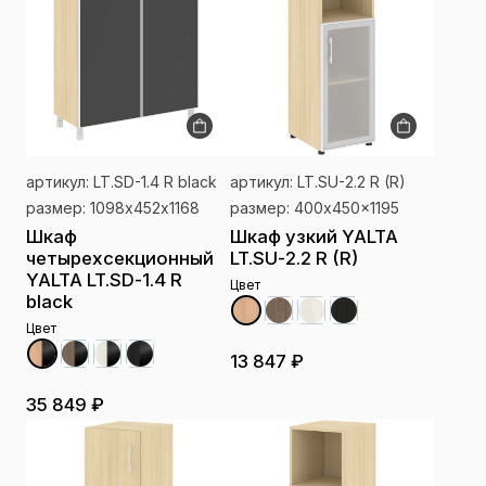
артикул: LT.SD-1.4 R black
артикул: LT.SU-2.2 R (R)
размер: 1098х452х1168
размер: 400x450x1195
Шкаф
Шкаф узкий YALTA
четырехсекционный
LT.SU-2.2 R (R)
YALTA LT.SD-1.4 R
Цвет
black
Цвет
13 847 ₽
35 849 ₽