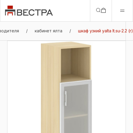
водителя
/
кабинет ялта
/
шкаф узкий yalta lt.su-2.2 (r)