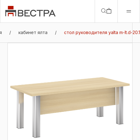
я
/
кабинет ялта
/
стол руководителя yalta m-lt.d-20.1