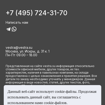
+7 (495) 724-31-70
Написать нам
vestra@vestra.su
Москва, ул. Искры, д. 31 к. 1
Пн-Пт 09.00 – 18.00
Представленная на сайте vestra.su информация относительно
стоимости офисной мебели, других товаров, их тех.
характеристик, наличия в павильонах компании, на складе
предоставлена с целью ознакомления и принятия решения. Все
детали по заказу необходимо уточнять у менеджеров. Данная
информация в виде новостей, статей, других текстов, фото,
картинок и 3D изображений ни при каких условиях не является
публичной офертой и определяется исключительно основными
Данный веб-сайт использует cookie-файлы. Продолжая
положениями ст. 437(2) Гражданского кодекса РФ.
использовать данный сайт, вы соглашаетесь с
© 2023 Группа компаний ВЕСТРА. Все права сайта защищены
использованием нами cookie-файлов.