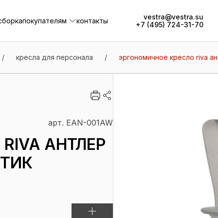
vestra@vestra.su
сборка
покупателям
контакты
+7 (495) 724-31-70
сборка
покупателям
контакты
/
кресла для персонала
/
эргономичное кресло riva а
арт. EAN-001AW
RIVA АНТЛЕР
СТИК