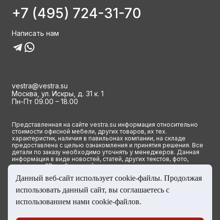
+7 (495) 724-31-70
Написать нам
vestra@vestra.su
Москва, ул. Искры, д. 31 к. 1
Пн-Пт 09.00 – 18.00
Представленная на сайте vestra.su информация относительно
стоимости офисной мебели, других товаров, их тех.
характеристик, наличия в павильонах компании, на складе
предоставлена с целью ознакомления и принятия решения. Все
детали по заказу необходимо уточнять у менеджеров. Данная
информация в виде новостей, статей, других текстов, фото,
картинок и 3D изображений ни при каких условиях не является
публичной офертой и определяется исключительно основными
Данный веб-сайт использует cookie-файлы. Продолжая
положениями ст. 437(2) Гражданского кодекса РФ.
использовать данный сайт, вы соглашаетесь с
© 2023 Группа компаний ВЕСТРА. Все права сайта защищены
использованием нами cookie-файлов.