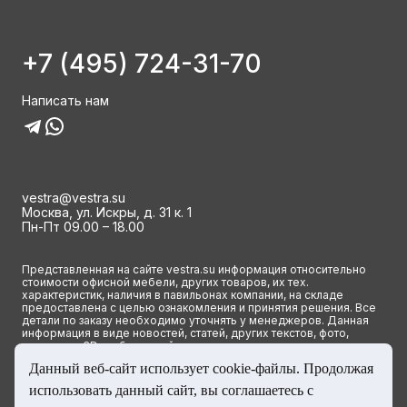
+7 (495) 724-31-70
Написать нам
vestra@vestra.su
Москва, ул. Искры, д. 31 к. 1
Пн-Пт 09.00 – 18.00
Представленная на сайте vestra.su информация относительно
стоимости офисной мебели, других товаров, их тех.
характеристик, наличия в павильонах компании, на складе
предоставлена с целью ознакомления и принятия решения. Все
детали по заказу необходимо уточнять у менеджеров. Данная
информация в виде новостей, статей, других текстов, фото,
картинок и 3D изображений ни при каких условиях не является
публичной офертой и определяется исключительно основными
Данный веб-сайт использует cookie-файлы. Продолжая
положениями ст. 437(2) Гражданского кодекса РФ.
использовать данный сайт, вы соглашаетесь с
© 2023 Группа компаний ВЕСТРА. Все права сайта защищены