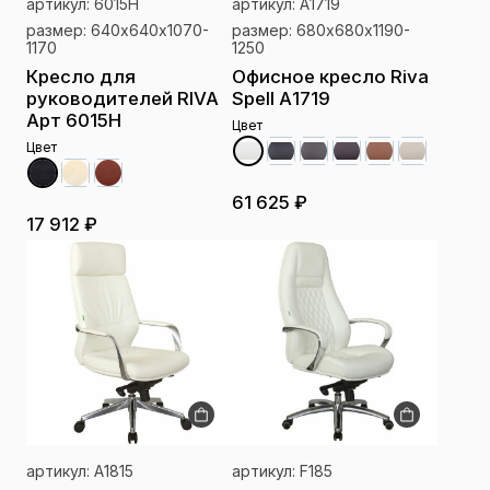
артикул: 6015H
артикул: А1719
размер: 640х640х1070-
размер: 680х680х1190-
1170
1250
Кресло для
Офисное кресло Riva
руководителей RIVA
Spell А1719
Арт 6015H
Цвет
Цвет
61 625 ₽
17 912 ₽
артикул: А1815
артикул: F185