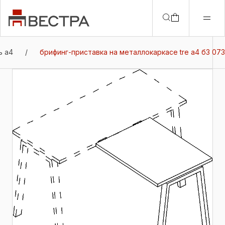
ь a4
/
брифинг-приставка на металлокаркасе tre а4 б3 073