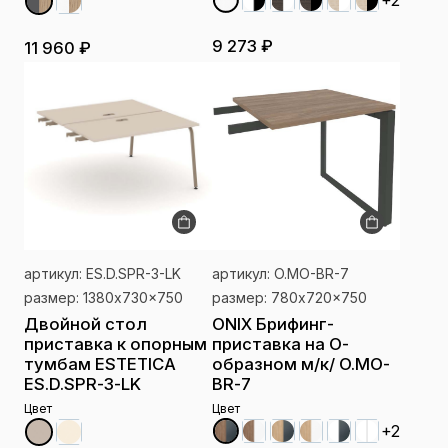
+2
9 273 ₽
11 960 ₽
артикул: ES.D.SPR-3-LK
артикул: O.MO-BR-7
размер: 1380x730x750
размер: 780x720x750
Двойной стол
ONIX Брифинг-
приставка к опорным
приставка на О-
тумбам ESTETICA
образном м/к/ O.MO-
ES.D.SPR-3-LK
BR-7
Цвет
Цвет
+2