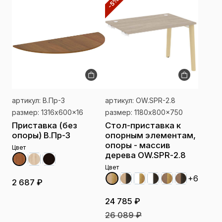
-5%
артикул: В.Пр-3
артикул: OW.SPR-2.8
размер: 1316x600x16
размер: 1180x800x750
Приставка (без
Стол-приставка к
опоры) В.Пр-3
опорным элементам,
опоры - массив
Цвет
дерева OW.SPR-2.8
Цвет
+6
2 687 ₽
24 785 ₽
26 089 ₽