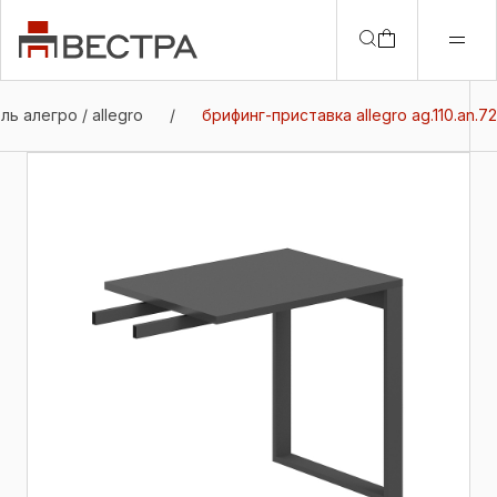
ь алегро / allegro
/
брифинг-приставка allegro ag.110.an.72