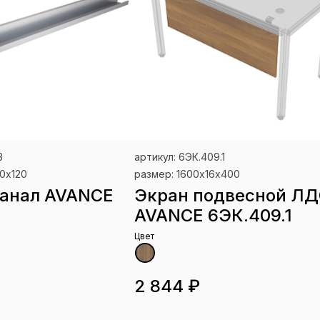
3
артикул: 6ЭК.409.1
0х120
размер: 1600х16х400
канал AVANCE
Экран подвесной Л
AVANCE 6ЭК.409.1
Цвет
2 844 ₽