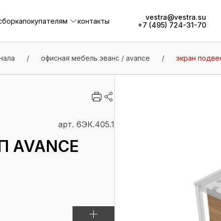
vestra@vestra.su
сборка
покупателям
контакты
+7 (495) 724-31-70
сборка
покупателям
контакты
нала
/
офисная мебель эванс / avance
/
экран подвес
арт. 6ЭК.405.1
П AVANCE