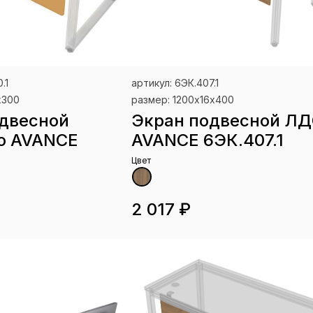
.1
артикул: 6ЭК.407.1
х300
размер: 1200х16х400
двесной
Экран подвесной Л
о AVANCE
AVANCE 6ЭК.407.1
1
Цвет
2 017 ₽