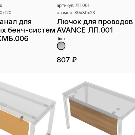
06
артикул: ЛП.001
0х120
размер: 80х80х23
анал для
Лючок для проводов
х бенч-систем
AVANCE ЛП.001
КМБ.006
Цвет
807 ₽