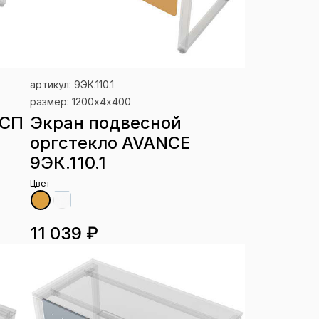
артикул: 9ЭК.110.1
размер: 1200х4х400
ДСП
Экран подвесной
оргстекло AVANCE
9ЭК.110.1
Цвет
11 039 ₽