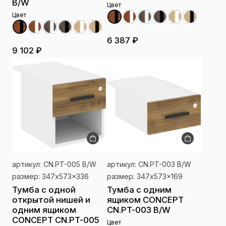
B/W
Цвет
Цвет
6 387 ₽
9 102 ₽
артикул: CN.PT-005 B/W
артикул: CN.PT-003 B/W
размер: 347x573x336
размер: 347x573x169
Тумба с одной
Тумба с одним
открытой нишей и
ящиком CONCEPT
одним ящиком
CN.PT-003 B/W
CONCEPT CN.PT-005
Цвет