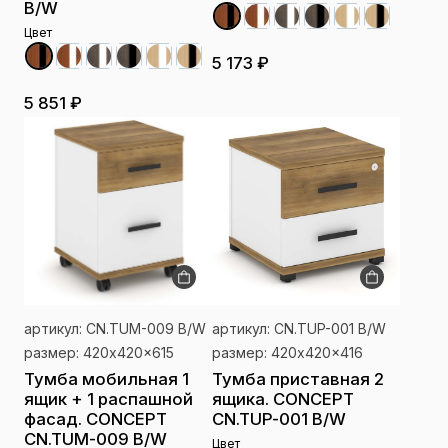
B/W
Цвет
5 173 ₽
5 851 ₽
артикул: CN.TUM-009 B/W
артикул: CN.TUP-001 B/W
размер: 420x420x615
размер: 420x420x416
Тумба мобильная 1
Тумба приставная 2
ящик + 1 распашной
ящика. CONCEPT
фасад. CONCEPT
CN.TUP-001 B/W
CN.TUM-009 B/W
Цвет