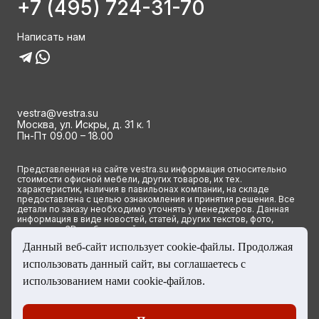
+7 (495) 724-31-70
Написать нам
vestra@vestra.su
Москва, ул. Искры, д. 31 к. 1
Пн-Пт 09.00 – 18.00
Представленная на сайте vestra.su информация относительно
стоимости офисной мебели, других товаров, их тех.
характеристик, наличия в павильонах компании, на складе
предоставлена с целью ознакомления и принятия решения. Все
детали по заказу необходимо уточнять у менеджеров. Данная
информация в виде новостей, статей, других текстов, фото,
картинок и 3D изображений ни при каких условиях не является
публичной офертой и определяется исключительно основными
Данный веб-сайт использует cookie-файлы. Продолжая
положениями ст. 437(2) Гражданского кодекса РФ.
использовать данный сайт, вы соглашаетесь с
© 2023 Группа компаний ВЕСТРА. Все права сайта защищены
использованием нами cookie-файлов.