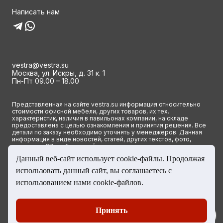
Написать нам
vestra@vestra.su
Москва, ул. Искры, д. 31 к. 1
Пн-Пт 09.00 – 18.00
Представленная на сайте vestra.su информация относительно
стоимости офисной мебели, других товаров, их тех.
характеристик, наличия в павильонах компании, на складе
предоставлена с целью ознакомления и принятия решения. Все
детали по заказу необходимо уточнять у менеджеров. Данная
информация в виде новостей, статей, других текстов, фото,
картинок и 3D изображений ни при каких условиях не является
публичной офертой и определяется исключительно основными
Данный веб-сайт использует cookie-файлы. Продолжая
положениями ст. 437(2) Гражданского кодекса РФ.
использовать данный сайт, вы соглашаетесь с
© 2023 Группа компаний ВЕСТРА. Все права сайта защищены
использованием нами cookie-файлов.
Принять