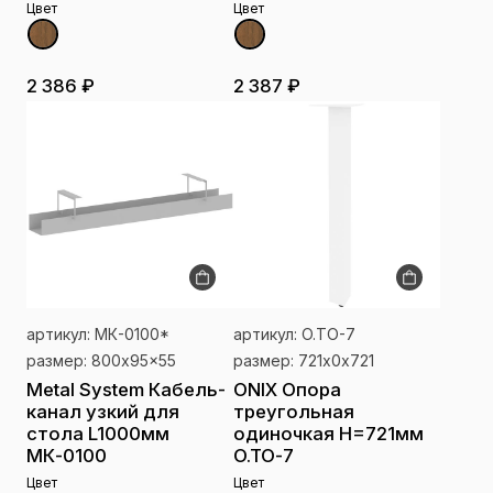
Цвет
Цвет
2 386 ₽
2 387 ₽
артикул: МК-0100*
артикул: O.TO-7
размер: 800x95x55
размер: 721x0x721
Metal System Кабель-
ONIX Опора
канал узкий для
треугольная
стола L1000мм
одиночкая H=721мм
МК-0100
O.TO-7
Цвет
Цвет