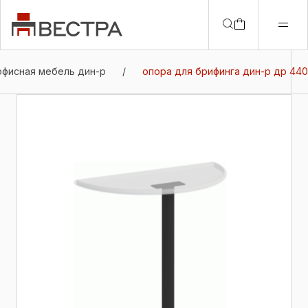
офисная мебель дин-р
/
опора для брифинга дин-р др 440