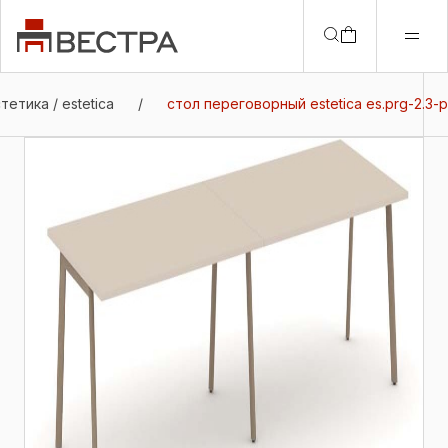
етика / estetica
/
стол переговорный estetica es.prg-2.3-p