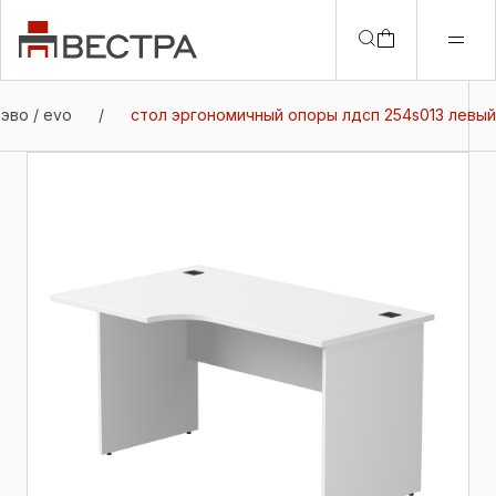
эво / evo
/
стол эргономичный опоры лдсп 254s013 левый