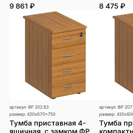
9 861 ₽
8 475 ₽
артикул: ФР 202 ВЗ
артикул: ФР 207
размер: 420x670x750
размер: 420x6
Тумба приставная 4-
Тумба пр
ящичная, с замком ФР
компактн