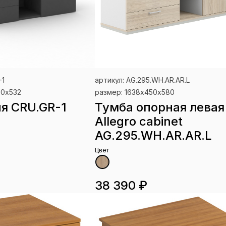
-1
артикул: AG.295.WH.AR.AR.L
60х532
размер: 1638х450х580
я CRU.GR-1
Тумба опорная левая
Allegro cabinet
AG.295.WH.AR.AR.L
Цвет
38 390 ₽