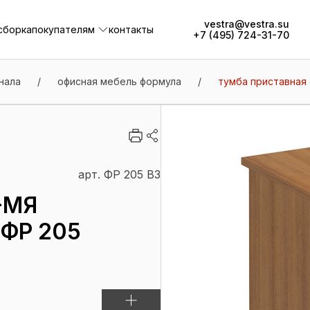
vestra@vestra.su
сборка
покупателям
контакты
+7 (495) 724-31-70
сборка
покупателям
контакты
нала
/
офисная мебель формула
/
тумба приставная 
арт. ФР 205 ВЗ
-МЯ
ФР 205