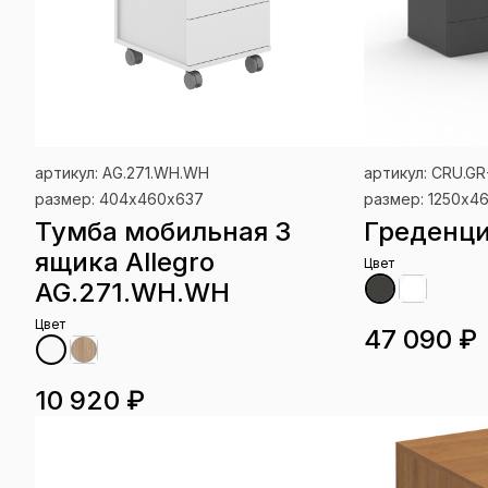
артикул: AG.271.WH.WH
артикул: CRU.GR
размер: 404х460х637
размер: 1250х4
Тумба мобильная 3
Греденци
ящика Allegro
Цвет
AG.271.WH.WH
Цвет
47 090 ₽
10 920 ₽