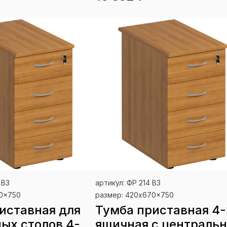
 ВЗ
артикул: ФР 214 ВЗ
00x750
размер: 420x670x750
иставная для
Тумба приставная 4-
ых столов 4-
ящичная с централь