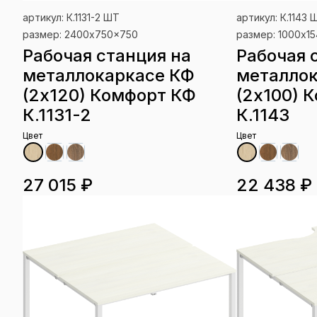
артикул: К.1131-2 ШТ
артикул: К.1143 
размер: 2400x750x750
размер: 1000x1
Рабочая станция на
Рабочая 
металлокаркасе КФ
металло
(2х120) Комфорт КФ
(2х100) 
К.1131-2
К.1143
Цвет
Цвет
27 015 ₽
22 438 ₽