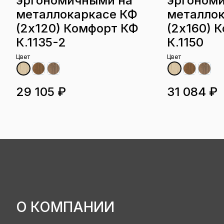
эргономичными на
эргоном
металлокаркасе КФ
металло
(2х120) Комфорт КФ
(2х160) 
К.1135-2
К.1150
Цвет
Цвет
29 105 ₽
31 084 ₽
О КОМПАНИИ