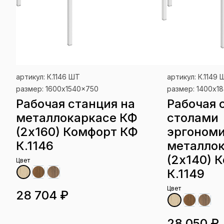
артикул: К.1146 ШТ
артикул: К.1149 
размер: 1600x1540x750
размер: 1400x1
Рабочая станция на
Рабочая 
металлокаркасе КФ
столами
(2х160) Комфорт КФ
эргоном
К.1146
металло
(2х140) 
Цвет
К.1149
Цвет
28 704 ₽
28 050 ₽