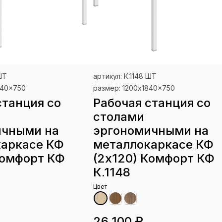
ШТ
артикул: К.1148 ШТ
840x750
размер: 1200x1840x750
станция со
Рабочая станция со
столами
ичными на
эргономичными на
каркасе КФ
металлокаркасе КФ
Комфорт КФ
(2х120) Комфорт КФ
К.1148
Цвет
26 100 ₽