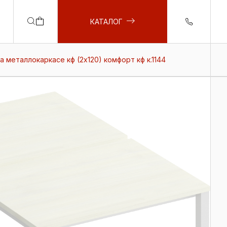
КАТАЛОГ
а металлокаркасе кф (2х120) комфорт кф к.1144