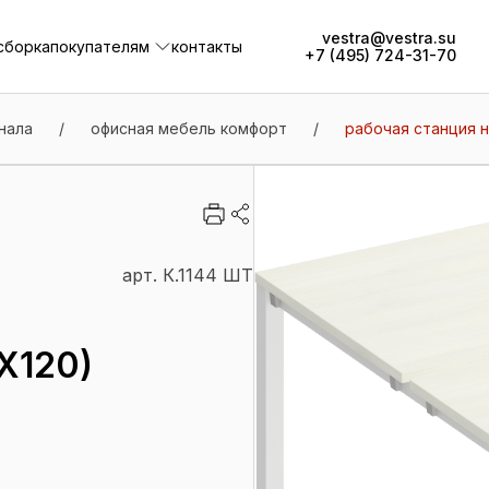
vestra@vestra.su
сборка
покупателям
контакты
+7 (495) 724-31-70
сборка
покупателям
контакты
нала
/
офисная мебель комфорт
/
рабочая станция н
арт. К.1144 ШТ
Х120)