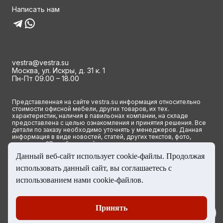
Написать нам
vestra@vestra.su
Москва, ул. Искры, д. 31 к. 1
Пн-Пт 09.00 – 18.00
Представленная на сайте vestra.su информация относительно
стоимости офисной мебели, других товаров, их тех.
характеристик, наличия в павильонах компании, на складе
предоставлена с целью ознакомления и принятия решения. Все
детали по заказу необходимо уточнять у менеджеров. Данная
информация в виде новостей, статей, других текстов, фото,
картинок и 3D изображений ни при каких условиях не является
публичной офертой и определяется исключительно основными
Данный веб-сайт использует cookie-файлы. Продолжая
положениями ст. 437(2) Гражданского кодекса РФ.
использовать данный сайт, вы соглашаетесь с
© 2023 Группа компаний ВЕСТРА. Все права сайта защищены
использованием нами cookie-файлов.
Принять