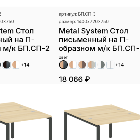
2
артикул: БП.СП-3
20x750
размер: 1400x720x750
stem Стол
Metal System Стол
ый на П-
письменный на П-
 м/к БП.СП-2
образном м/к БП.СП
Цвет
+14
+14
18 066 ₽