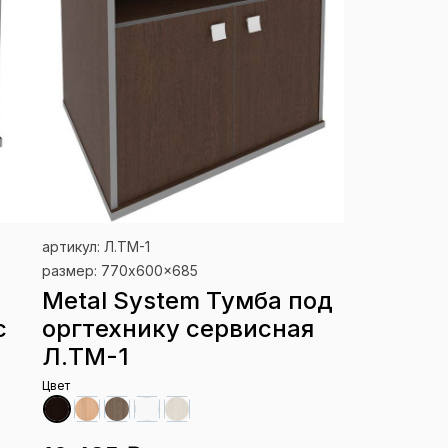
артикул: Л.ТМ-1
размер: 770x600x685
Metal System Тумба под
с
оргтехнику сервисная
Л.ТМ-1
Цвет