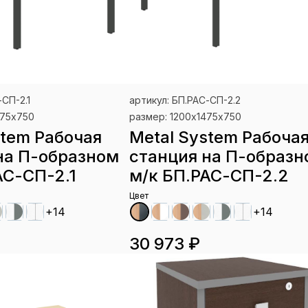
-СП-2.1
артикул: БП.РАС-СП-2.2
475х750
размер: 1200х1475х750
stem Рабочая
Metal System Рабоча
на П-образном
станция на П-образн
АС-СП-2.1
м/к БП.РАС-СП-2.2
Цвет
+14
+14
30 973 ₽