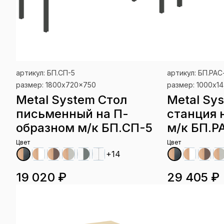
артикул: БП.СП-5
артикул: БП.РАС
размер: 1800x720x750
размер: 1000х1
Metal System Стол
Metal Sy
письменный на П-
станция 
образном м/к БП.СП-5
м/к БП.Р
Цвет
Цвет
+14
19 020 ₽
29 405 ₽