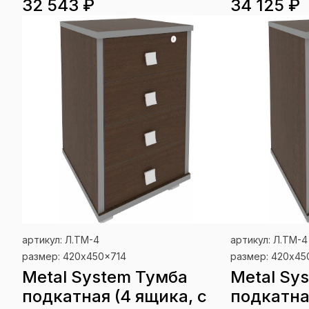
32 543 ₽
34 125 ₽
артикул: Л.ТМ-4
артикул: Л.ТМ-4
размер: 420x450x714
размер: 420x45
Metal System Тумба
Metal Sy
подкатная (4 ящика, с
подкатна