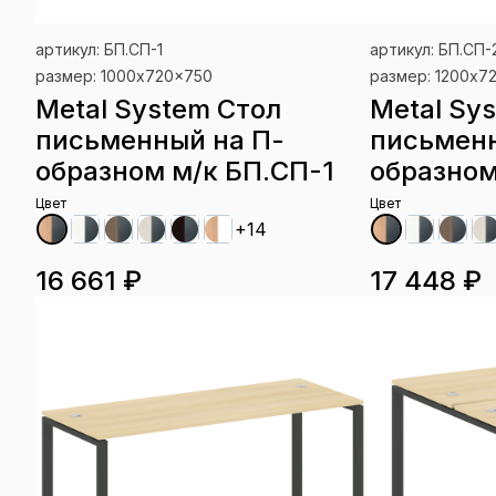
артикул: БП.СП-1
артикул: БП.СП-
размер: 1000x720x750
размер: 1200x7
Metal System Стол
Metal Sy
письменный на П-
письменн
образном м/к БП.СП-1
образном
Цвет
Цвет
+14
16 661 ₽
17 448 ₽