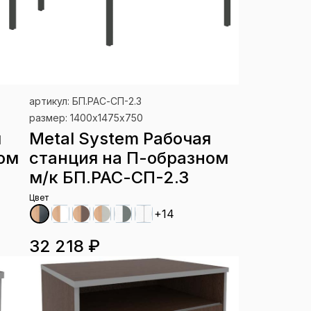
артикул: БП.РАС-СП-2.3
размер: 1400х1475х750
я
Metal System Рабочая
ом
станция на П-образном
м/к БП.РАС-СП-2.3
Цвет
+14
32 218 ₽