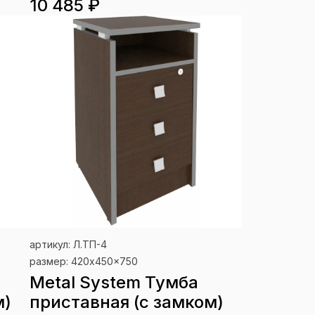
10 485 ₽
артикул: Л.ТП-4
размер: 420x450x750
Metal System Тумба
м)
приставная (с замком)