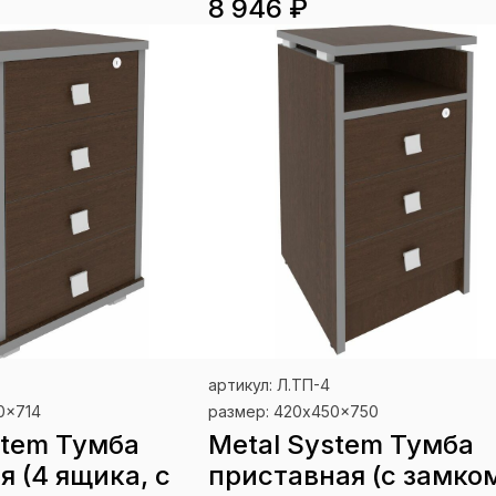
8 946 ₽
артикул: Л.ТП-4
0x714
размер: 420x450x750
stem Тумба
Metal System Тумба
я (4 ящика, с
приставная (с замко