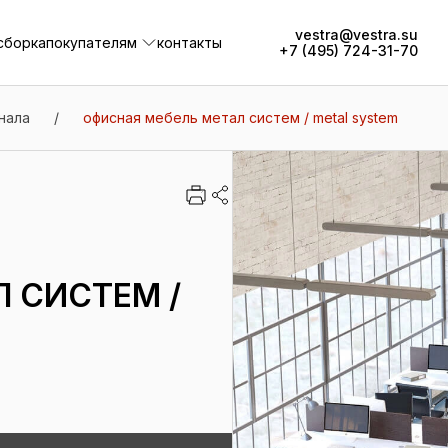
vestra@vestra.su
сборка
покупателям
контакты
+7 (495) 724-31-70
сборка
покупателям
контакты
нала
/
офисная мебель метал систем / metal system
 СИСТЕМ /