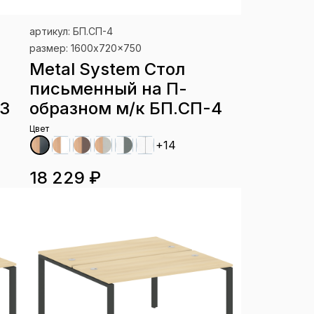
артикул: БП.СП-4
размер: 1600x720x750
Metal System Стол
письменный на П-
-3
образном м/к БП.СП-4
Цвет
+14
18 229 ₽