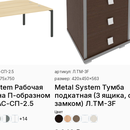
-СП-2.5
артикул: Л.ТМ-3F
475х750
размер: 420x450x563
stem Рабочая
Metal System Тумба
на П-образном
подкатная (3 ящика, 
АС-СП-2.5
замком) Л.ТМ-3F
Цвет
+14