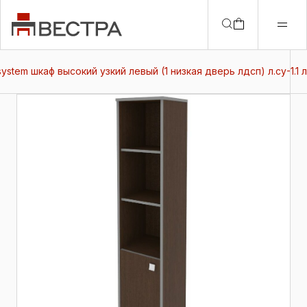
system шкаф высокий узкий левый (1 низкая дверь лдсп) л.су-1.1 л