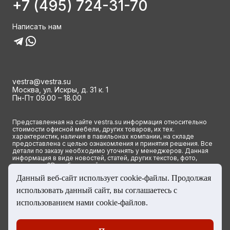
+7 (495) 724-31-70
Написать нам
vestra@vestra.su
Москва, ул. Искры, д. 31 к. 1
Пн-Пт 09.00 – 18.00
Представленная на сайте vestra.su информация относительно
стоимости офисной мебели, других товаров, их тех.
характеристик, наличия в павильонах компании, на складе
предоставлена с целью ознакомления и принятия решения. Все
детали по заказу необходимо уточнять у менеджеров. Данная
информация в виде новостей, статей, других текстов, фото,
картинок и 3D изображений ни при каких условиях не является
публичной офертой и определяется исключительно основными
Данный веб-сайт использует cookie-файлы. Продолжая
положениями ст. 437(2) Гражданского кодекса РФ.
использовать данный сайт, вы соглашаетесь с
© 2023 Группа компаний ВЕСТРА. Все права сайта защищены
использованием нами cookie-файлов.