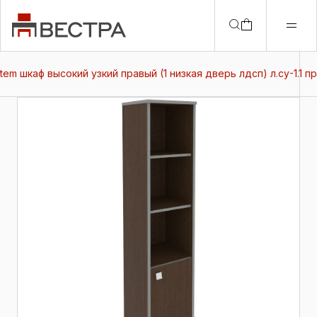
stem шкаф высокий узкий правый (1 низкая дверь лдсп) л.су-1.1 пр