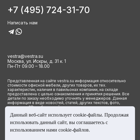
+7 (495) 724-31-70
Написать нам
vestra@vestra.su
Москва, ул. Искры, д. 31 к. 1
Пн-Пт 09.00 – 18.00
Представленная на сайте vestra.su информация относительно
стоимости офисной мебели, других товаров, их тех.
характеристик, наличия в павильонах компании, на складе
предоставлена с целью ознакомления и принятия решения. Все
детали по заказу необходимо уточнять у менеджеров. Данная
информация в виде новостей, статей, других текстов, фото,
картинок и 3D изображений ни при каких условиях не является
публичной офертой и определяется исключительно основными
Данный веб-сайт использует cookie-файлы. Продолжая
положениями ст. 437(2) Гражданского кодекса РФ.
использовать данный сайт, вы соглашаетесь с
© 2023 Группа компаний ВЕСТРА. Все права сайта защищены
использованием нами cookie-файлов.