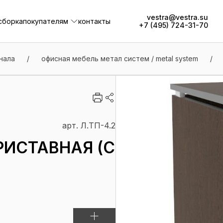
vestra@vestra.su
сборка
покупателям
контакты
+7 (495) 724-31-70
сборка
покупателям
контакты
нала
/
офисная мебель метал систем / metal system
/
арт. Л.ТП-4.2
РИСТАВНАЯ (С