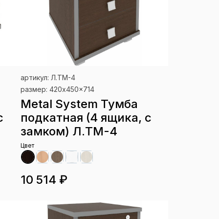
артикул: Л.ТМ-4
размер: 420x450x714
Metal System Тумба
с
подкатная (4 ящика, с
замком) Л.ТМ-4
Цвет
10 514 ₽