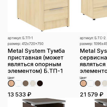
артикул: Б.ТП-1
артикул: Б.ТС-2
размер: 412x720x750
размер: 1096x4
Metal System Тумба
Metal Sy
приставная (может
сервисна
являться опорным
являться
элементом) Б.ТП-1
элементо
Цвет
Цвет
13 533 ₽
21 579 ₽