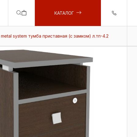
КАТАЛОГ
metal system тумба приставная (с замком) л.тп-4.2