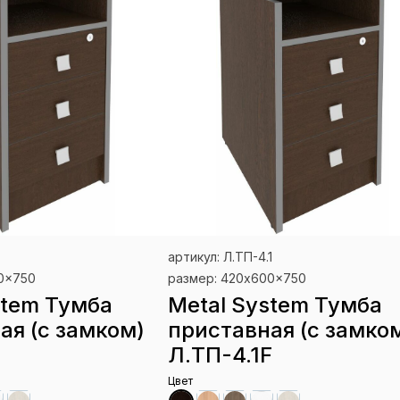
артикул: Л.ТП-4.1
0x750
размер: 420x600x750
stem Тумба
Metal System Тумба
ая (с замком)
приставная (с замко
Л.ТП-4.1F
Цвет