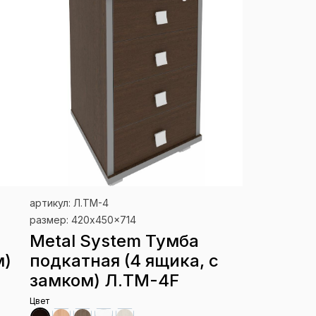
артикул: Л.ТМ-4
размер: 420x450x714
Metal System Тумба
м)
подкатная (4 ящика, с
замком) Л.ТМ-4F
Цвет