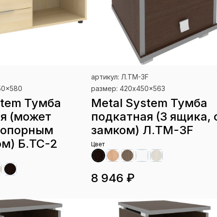
артикул: Л.ТМ-3F
50x580
размер: 420x450x563
stem Тумба
Metal System Тумба
я (может
подкатная (3 ящика, 
 опорным
замком) Л.ТМ-3F
м) Б.ТС-2
Цвет
8 946 ₽