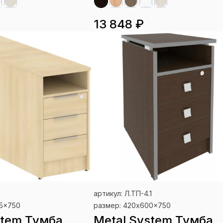
13 848 ₽
артикул: Л.ТП-4.1
75x750
размер: 420x600x750
stem Тумба
Metal System Тумба