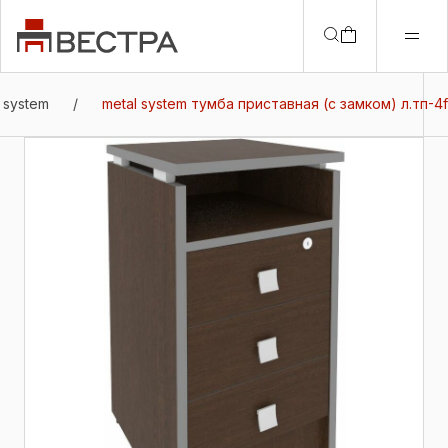
 system
/
metal system тумба приставная (с замком) л.тп-4f