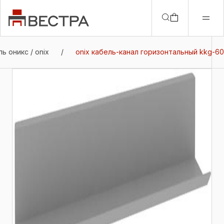
ь оникс / onix
/
onix кабель-канал горизонтальный kkg-60