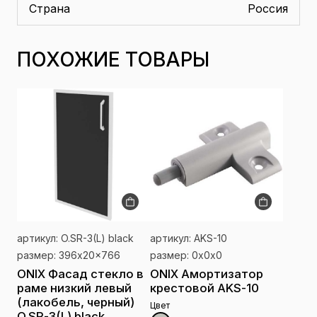
Страна
Россия
ПОХОЖИЕ ТОВАРЫ
артикул: O.SR-3(L) black
артикул: AKS-10
размер: 396x20x766
размер: 0x0x0
ONIX Фасад стекло в
ONIX Амортизатор
раме низкий левый
крестовой AKS-10
(лакобель, черный)
Цвет
O.SR-3(L) black