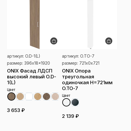
артикул: O.D-1(L)
артикул: O.TO-7
размер: 396x18x1920
размер: 721x0x721
ONIX Фасад ЛДСП
ONIX Опора
высокий левый O.D-
треугольная
1(L)
одиночкая H=721мм
O.TO-7
Цвет
Цвет
3 653 ₽
2 139 ₽