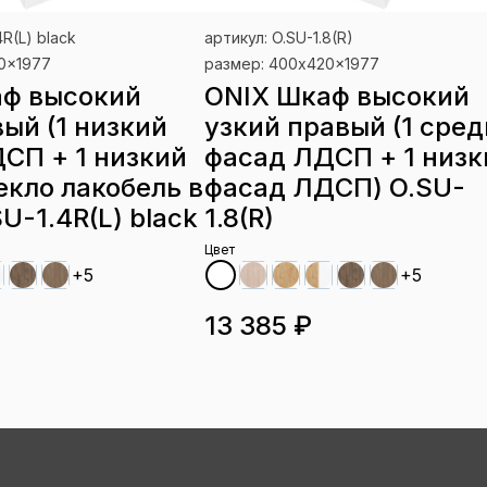
4R(L) black
артикул: O.SU-1.8(R)
0x1977
размер: 400x420x1977
аф высокий
ONIX Шкаф высокий
вый (1 низкий
узкий правый (1 сре
СП + 1 низкий
фасад ЛДСП + 1 низк
екло лакобель в
фасад ЛДСП) O.SU-
U-1.4R(L) black
1.8(R)
Цвет
+5
+5
13 385 ₽