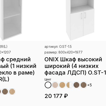
2R(L)
артикул: O.ST-1.5
0x1207
размер: 800x420x1977
аф средний
ONIX Шкаф высокий
вый (1 низкий
широкий (4 низких
екло в раме)
фасада ЛДСП) O.ST-1
R(L)
Цвет
+5
20 177 ₽