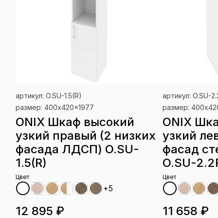
артикул: O.SU-1.5(R)
артикул: O.SU-2.
размер: 400x420x1977
размер: 400x42
ONIX Шкаф высокий
ONIX Шк
узкий правый (2 низких
узкий ле
фасада ЛДСП) O.SU-
фасад ст
1.5(R)
O.SU-2.2
Цвет
Цвет
+5
12 895 ₽
11 658 ₽