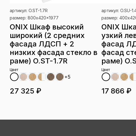
артикул: O.ST-1.7R
артикул: O.SU-1.
размер: 800x420x1977
размер: 400x42
ONIX Шкаф высокий
ONIX Шк
широкий (2 средних
узкий ле
фасада ЛДСП + 2
фасад ЛД
низких фасада стекло в
фасад ст
раме) O.ST-1.7R
раме) O.S
Цвет
Цвет
+5
27 325 ₽
17 866 ₽