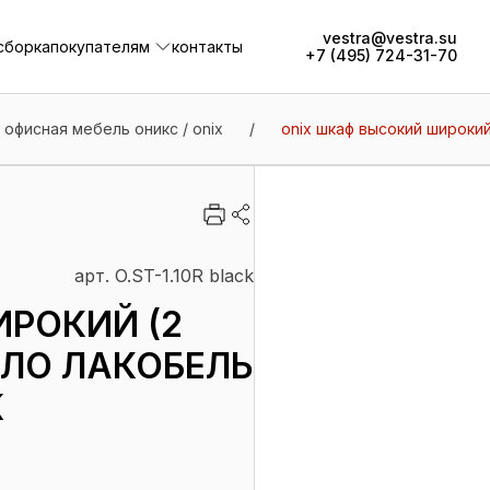
vestra@vestra.su
сборка
покупателям
контакты
+7 (495) 724-31-70
сборка
покупателям
контакты
офисная мебель оникс / onix
/
onix шкаф высокий широкий 
арт. O.ST-1.10R black
ИРОКИЙ (2
ЛО ЛАКОБЕЛЬ
K