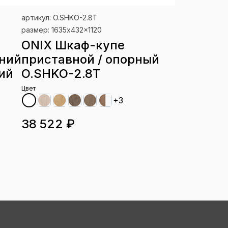
артикул: O.SHKO-2.8T
размер: 1635x432x1120
ONIX Шкаф-купе
дний
приставной / опорный
ий
O.SHKO-2.8T
Цвет
+3
38 522 ₽