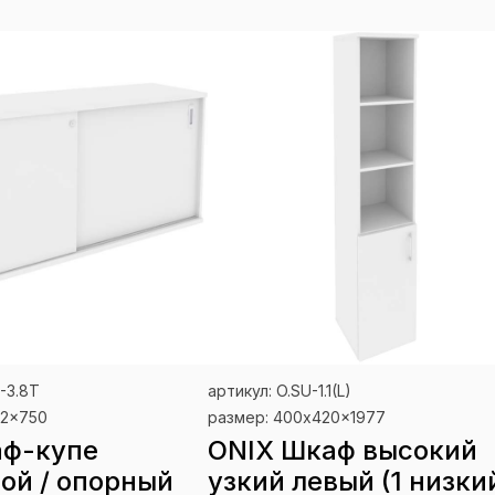
-3.8T
артикул: O.SU-1.1(L)
32x750
размер: 400x420x1977
аф-купе
ONIX Шкаф высокий
ой / опорный
узкий левый (1 низки