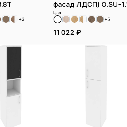
.8T
фасад ЛДСП) O.SU-1.1
Цвет
+3
+5
11 022 ₽