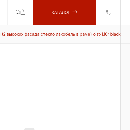
КАТАЛОГ
(2 высоких фасада стекло лакобель в раме) o.st-1.10r black