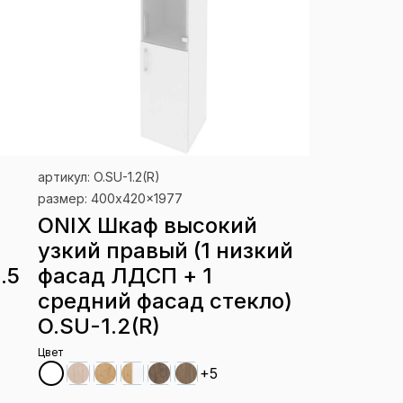
артикул: O.SU-1.2(R)
размер: 400x420x1977
ONIX Шкаф высокий
узкий правый (1 низкий
.5
фасад ЛДСП + 1
средний фасад стекло)
O.SU-1.2(R)
Цвет
+5