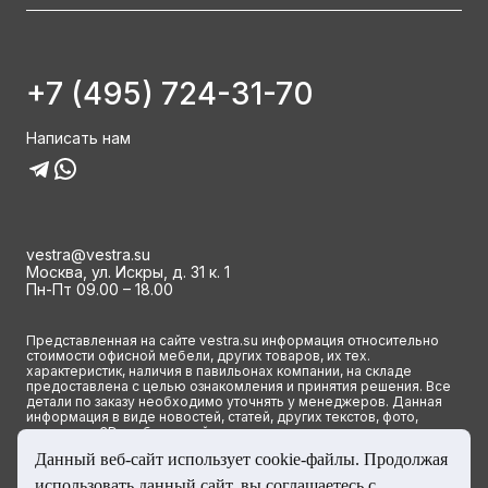
+7 (495) 724-31-70
Написать нам
vestra@vestra.su
Москва, ул. Искры, д. 31 к. 1
Пн-Пт 09.00 – 18.00
Представленная на сайте vestra.su информация относительно
стоимости офисной мебели, других товаров, их тех.
характеристик, наличия в павильонах компании, на складе
предоставлена с целью ознакомления и принятия решения. Все
детали по заказу необходимо уточнять у менеджеров. Данная
информация в виде новостей, статей, других текстов, фото,
картинок и 3D изображений ни при каких условиях не является
публичной офертой и определяется исключительно основными
Данный веб-сайт использует cookie-файлы. Продолжая
положениями ст. 437(2) Гражданского кодекса РФ.
использовать данный сайт, вы соглашаетесь с