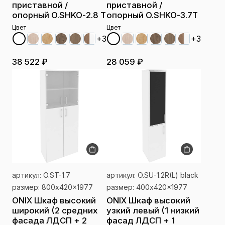
приставной /
приставной /
опорный O.SHKO-2.8 T
опорный O.SHKO-3.7T
Цвет
Цвет
+3
+3
38 522 ₽
28 059 ₽
артикул: O.ST-1.7
артикул: O.SU-1.2R(L) black
размер: 800x420x1977
размер: 400x420x1977
ONIX Шкаф высокий
ONIX Шкаф высокий
широкий (2 средних
узкий левый (1 низкий
фасада ЛДСП + 2
фасад ЛДСП + 1