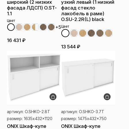
широкий (2 низких
узкий левый (1 низкий
фасада ЛДСП) O.ST-
фасад стекло
1.1
лакобель в раме)
O.SU-2.2R(L) black
Цвет
+5
Цвет
16 431 ₽
13 544 ₽
артикул: O.SHKO-2.8T
артикул: O.SHKO-3.7T
размер: 1635x432x1120
размер: 1475x432x750
ONIX Шкаф-купе
ONIX Шкаф-купе