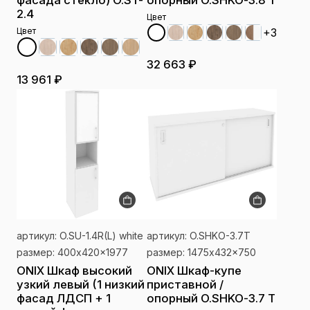
фасада стекло) O.ST-
опорный O.SHKO-3.8 T
2.4
Цвет
Цвет
+3
32 663 ₽
13 961 ₽
артикул: O.SU-1.4R(L) white
артикул: O.SHKO-3.7T
размер: 400x420x1977
размер: 1475x432x750
ONIX Шкаф высокий
ONIX Шкаф-купе
узкий левый (1 низкий
приставной /
фасад ЛДСП + 1
опорный O.SHKO-3.7 T