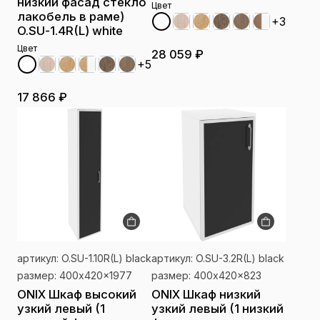
низкий фасад стекло
Цвет
лакобель в раме)
+3
O.SU-1.4R(L) white
Цвет
28 059 ₽
+5
17 866 ₽
артикул: O.SU-1.10R(L) black
артикул: O.SU-3.2R(L) black
размер: 400x420x1977
размер: 400x420x823
ONIX Шкаф высокий
ONIX Шкаф низкий
узкий левый (1
узкий левый (1 низкий