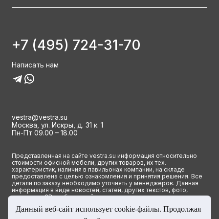
+7 (495) 724-31-70
Написать нам
vestra@vestra.su
Москва, ул. Искры, д. 31 к. 1
Пн-Пт 09.00 – 18.00
Представленная на сайте vestra.su информация относительно
стоимости офисной мебели, других товаров, их тех.
характеристик, наличия в павильонах компании, на складе
предоставлена с целью ознакомления и принятия решения. Все
детали по заказу необходимо уточнять у менеджеров. Данная
информация в виде новостей, статей, других текстов, фото,
картинок и 3D изображений ни при каких условиях не является
публичной офертой и определяется исключительно основными
Данный веб-сайт использует cookie-файлы. Продолжая
положениями ст. 437(2) Гражданского кодекса РФ.