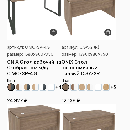
артикул: O.MO-SP-4.8
артикул: O.SA-2 (R)
размер: 1580x800x750
размер: 1380x980x750
ONIX Стол рабочий на
ONIX Стол
О-образном м/к/
эргономичный
O.MO-SP-4.8
правый O.SA-2R
Цвет
Цвет
+4
+5
24 927 ₽
12 138 ₽