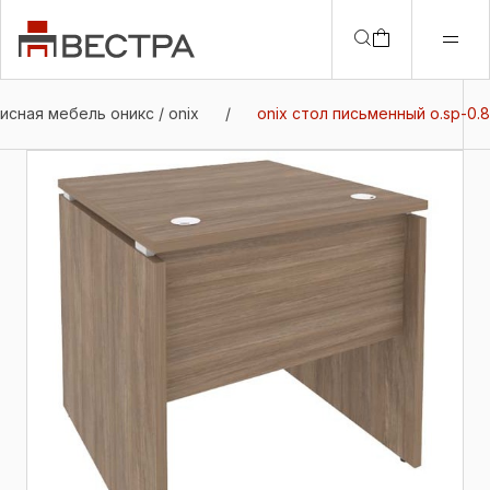
исная мебель оникс / onix
/
onix стол письменный o.sp-0.8