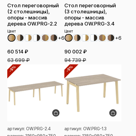
Стол переговорный
Стол переговорный
(2 столешницы),
(3 столешницы),
опоры - массив
опоры - массив
дерева OW.PRG-2.2
дерева OW.PRG-3.4
Цвет
Цвет
+6
+6
60 514 ₽
90 002 ₽
63 699 ₽
94 739 ₽
-5%
-5%
артикул: OW.PRG-2.4
артикул: OW.PRG-1.3
размер: 3160x980x750
размер: 1380x980x750