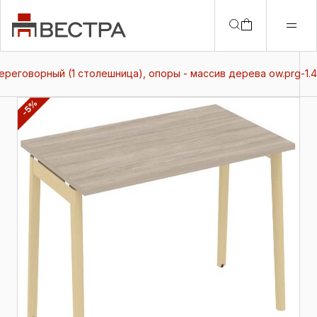
ереговорный (1 столешница), опоры - массив дерева ow.prg-1.4
-5%