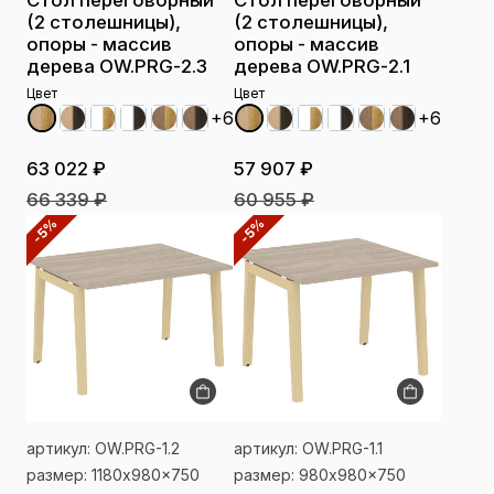
Стол переговорный
Стол переговорный
(2 столешницы),
(2 столешницы),
опоры - массив
опоры - массив
дерева OW.PRG-2.3
дерева OW.PRG-2.1
Цвет
Цвет
+6
+6
63 022 ₽
57 907 ₽
66 339 ₽
60 955 ₽
-5%
-5%
артикул: OW.PRG-1.2
артикул: OW.PRG-1.1
размер: 1180x980x750
размер: 980x980x750