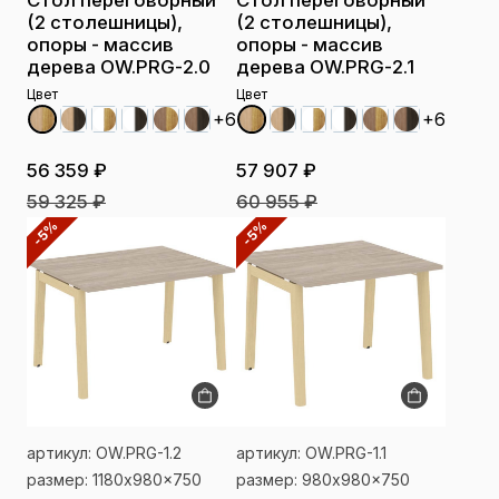
Стол переговорный
Стол переговорный
(2 столешницы),
(2 столешницы),
опоры - массив
опоры - массив
дерева OW.PRG-2.0
дерева OW.PRG-2.1
Цвет
Цвет
+6
+6
56 359 ₽
57 907 ₽
59 325 ₽
60 955 ₽
-5%
-5%
артикул: OW.PRG-1.2
артикул: OW.PRG-1.1
размер: 1180x980x750
размер: 980x980x750