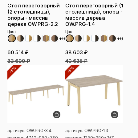
Стол переговорный
Стол переговорный (1
(2 столешницы),
столешница), опоры -
опоры - массив
массив дерева
дерева OW.PRG-2.2
OW.PRG-1.4
Цвет
Цвет
+6
+6
60 514 ₽
38 603 ₽
63 699 ₽
40 635 ₽
-5%
-5%
артикул: OW.PRG-3.4
артикул: OW.PRG-1.3
размер: 4740x980x750
размер: 1380x980x750