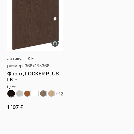
артикул: LK.F
размер: 368x18x368
Фасад LOCKER PLUS
LK.F
Цвет
+12
1 107 ₽