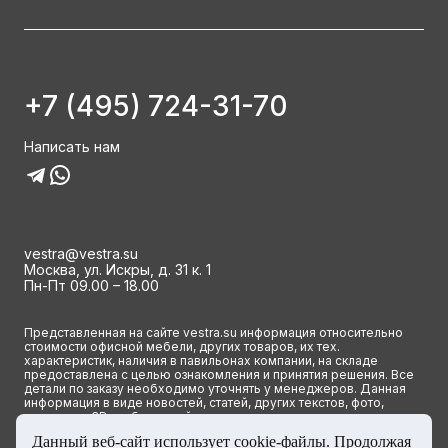
+7 (495) 724-31-70
Написать нам
vestra@vestra.su
Москва, ул. Искры, д. 31 к. 1
Пн-Пт 09.00 – 18.00
Представленная на сайте vestra.su информация относительно
стоимости офисной мебели, других товаров, их тех.
характеристик, наличия в павильонах компании, на складе
предоставлена с целью ознакомления и принятия решения. Все
детали по заказу необходимо уточнять у менеджеров. Данная
информация в виде новостей, статей, других текстов, фото,
картинок и 3D изображений ни при каких условиях не является
публичной офертой и определяется исключительно основными
Данный веб-сайт использует cookie-файлы. Продолжая
положениями ст. 437(2) Гражданского кодекса РФ.