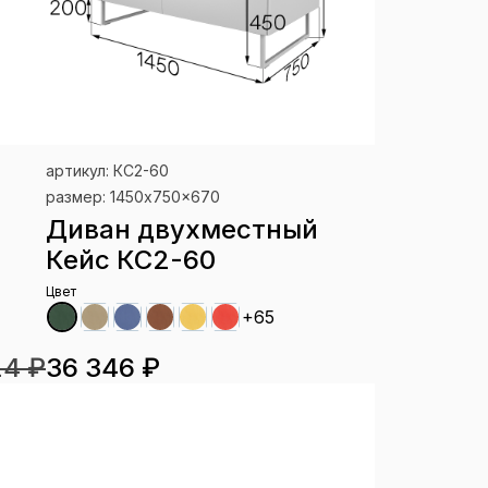
артикул: КС2-60
размер: 1450x750x670
Диван двухместный
Кейс КС2-60
Цвет
+65
24 ₽
36 346 ₽