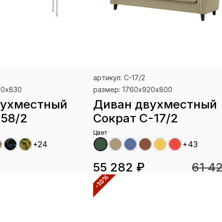
артикул: С-17/2
00х830
размер: 1760х920х800
вухместный
Диван двухместный
58/2
Сократ С-17/2
Цвет
+24
+43
55 282 ₽
61 4
-10%