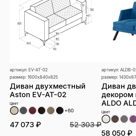
артикул: EV-AT-02
артикул: ALDB-0
размер: 1600х840х825
размер: 1430х8
Диван двухместный
Диван дв
Aston EV-AT-02
декором 
ALDO AL
Цвет
+60
Цвет
47 073 ₽
52 303 ₽
58 050 ₽