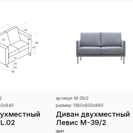
2
артикул: М-39/2
40х840
размер: 1380х800х860
вухместный
Диван двухместный
FL.02
Левис М-39/2
Цвет