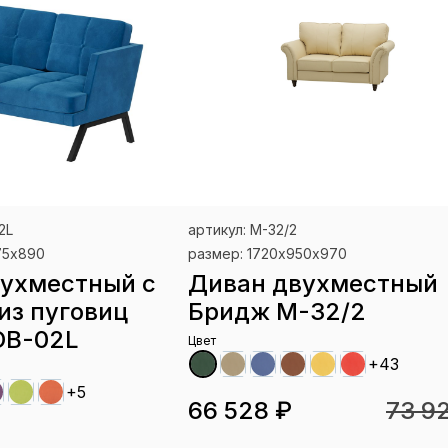
2L
артикул: М-32/2
75х890
размер: 1720х950х970
ухместный с
Диван двухместный
из пуговиц
Бридж М-32/2
DB-02L
Цвет
+43
+5
66 528 ₽
73 9