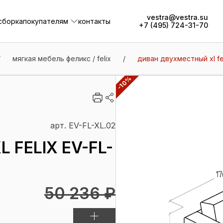
vestra@vestra.su
сборка
покупателям
контакты
+7 (495) 724-31-70
сборка
покупателям
контакты
/
мягкая мебель феликс / felix
/
диван двухместный xl feli
-10%
арт. EV-FL-XL.02
FELIX EV-FL-
50 236 ₽