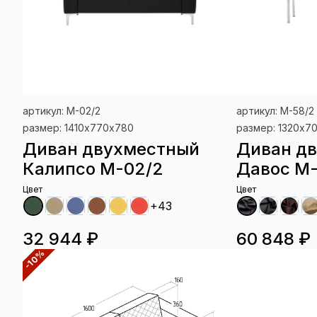
артикул: М-02/2
артикул: M-58/2
размер: 1410х770х780
размер: 1320х7
Диван двухместный
Диван д
Калипсо М-02/2
Давос M-
Цвет
Цвет
+43
32 944 ₽
60 848 ₽
-10%