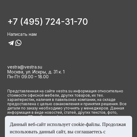
+7 (495) 724-31-70
Написать нам
vestra@vestra.su
Москва, ул. Искры, д. 31 к. 1
Пн-Пт 09.00 – 18.00
Представленная на сайте vestra.su информация относительно
стоимости офисной мебели, других товаров, их тех.
характеристик, наличия в павильонах компании, на складе
предоставлена с целью ознакомления и принятия решения. Все
детали по заказу необходимо уточнять у менеджеров. Данная
информация в виде новостей, статей, других текстов, фото,
картинок и 3D изображений ни при каких условиях не является
публичной офертой и определяется исключительно основными
Данный веб-сайт использует cookie-файлы. Продолжая
положениями ст. 437(2) Гражданского кодекса РФ.
использовать данный сайт, вы соглашаетесь с
© 2023 Группа компаний ВЕСТРА. Все права сайта защищены